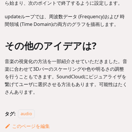
ら始まり、次のポイントで終了するように設定します。
updateループでは、周波数データ (Frequency)および 時
間領域 (Time Domain)の両方のグラフを描画します。
その他のアイデアは?
音楽の視覚化の方法を一部紹介させていただきました。音
楽に合わせて3Dバーのスケーリングや色や明るさの調整
を行うこともできます。SoundCloudにビジュアライザを
繋げてユーザに選択させる方法もあります。可能性はたく
さんあります。
タグ:
audio
このページを編集