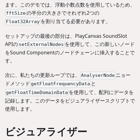
ます。このデモでは、浮動小数点数を使用しているため、
の半分の大きさでそれぞれ2つの
fftSize
を割り当てる必要があります。
Float32Array
セットアップの最後の部分は、PlayCanvas SoundSlot
APIの
を使用して、この新しいノード
setExternalNodes
をSound Componentのノードチェーンに挿入することで
す。
次に、私たちの更新ループでは、
ニョー
AnalyserNode
ドメソッド
と
getFloatFrequencyData
を使用して、配列にデータを
getFloatTimeDomainData
記録します。このデータをビジュアライザースクリプトで
使用します。
ビジュアライザー