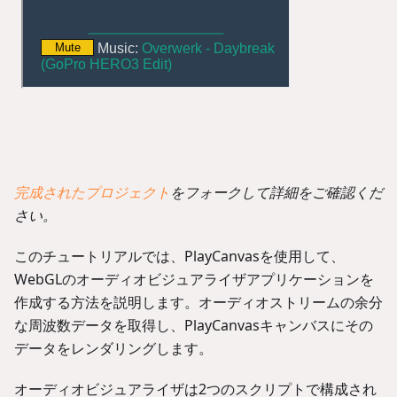
完成されたプロジェクト
をフォークして詳細をご確認くだ
さい。
このチュートリアルでは、PlayCanvasを使用して、
WebGLのオーディオビジュアライザアプリケーションを
作成する方法を説明します。オーディオストリームの余分
な周波数データを取得し、PlayCanvasキャンバスにその
データをレンダリングします。
オーディオビジュアライザは2つのスクリプトで構成され