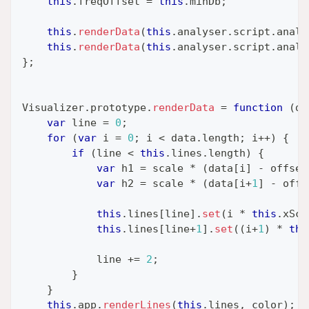
this
.
freqOffset
=
this
.
minDb
;
this
.
renderData
(
this
.
analyser
.
script
.
analy
this
.
renderData
(
this
.
analyser
.
script
.
analy
}
;
Visualizer
.
prototype
.
renderData
=
function
(
da
var
 line 
=
0
;
for
(
var
 i 
=
0
;
 i 
<
 data
.
length
;
 i
++
)
{
if
(
line 
<
this
.
lines
.
length
)
{
var
 h1 
=
 scale 
*
(
data
[
i
]
-
 offset
var
 h2 
=
 scale 
*
(
data
[
i
+
1
]
-
 offs
this
.
lines
[
line
]
.
set
(
i 
*
this
.
xSca
this
.
lines
[
line
+
1
]
.
set
(
(
i
+
1
)
*
thi
            line 
+=
2
;
}
}
this
.
app
.
renderLines
(
this
.
lines
,
 color
)
;