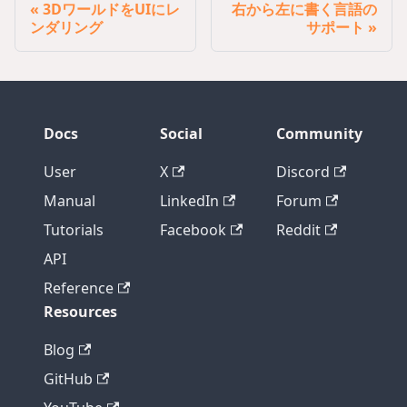
3DワールドをUIにレ
右から左に書く言語の
ンダリング
サポート
Docs
Social
Community
User
X
Discord
Manual
LinkedIn
Forum
Tutorials
Facebook
Reddit
API
Reference
Resources
Blog
GitHub