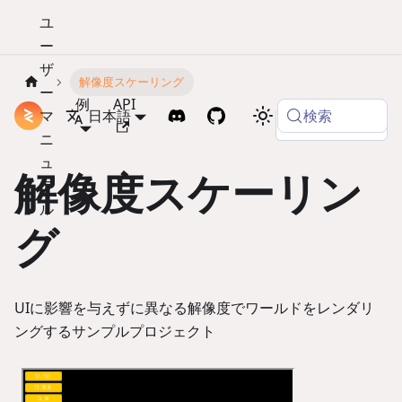
ユ
ー
ザ
解像度スケーリング
ー
例
API
検索
マ
ドキュメント
日本語
Copy page
ニ
ュ
解像度スケーリン
ア
ル
グ
UIに影響を与えずに異なる解像度でワールドをレンダリ
ングするサンプルプロジェクト