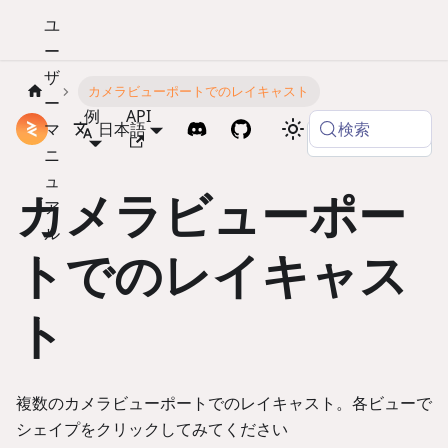
ユ
ー
ザ
カメラビューポートでのレイキャスト
ー
例
API
検索
マ
ドキュメント
日本語
Copy page
ニ
ュ
カメラビューポー
ア
ル
トでのレイキャス
ト
複数のカメラビューポートでのレイキャスト。各ビューで
シェイプをクリックしてみてください