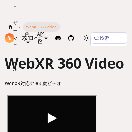
ユ
ー
ザ
WebXR 360 Video
ー
例
API
検索
マ
ドキュメント
日本語
Copy page
ニ
ュ
WebXR 360 Video
ア
ル
WebXR対応の360度ビデオ