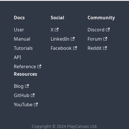
Docs
Social
Community
User
X
Discord
Manual
LinkedIn
Forum
Tutorials
Facebook
Reddit
API
Reference
Resources
Blog
GitHub
YouTube
Copyright © 2024 PlayCanvas Ltd.