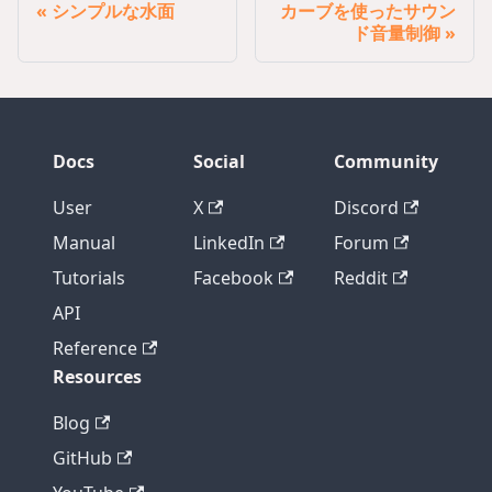
シンプルな水面
カーブを使ったサウン
ド音量制御
Docs
Social
Community
User
X
Discord
Manual
LinkedIn
Forum
Tutorials
Facebook
Reddit
API
Reference
Resources
Blog
GitHub