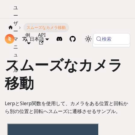
ユ
ー
ザ
スムーズなカメラ移動
ー
例
API
検索
マ
ドキュメント
日本語
Copy page
ニ
ュ
スムーズなカメラ
ア
ル
移動
LerpとSlerp関数を使用して、カメラをある位置と回転か
ら別の位置と回転へスムーズに遷移させるサンプル。