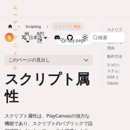
ユ
ー
ザ
Scripting
スクリプト属性
ー
スクリプ
例
API
ト属性を
検索
マ
ドキュメント
日本語
Copy page
使用する
ニ
理由
ュ
動作方法
このページの見出し
ア
2つのシ
ル
ステム:
スクリプト属
ESM と
Classic
性
スクリプト属性は、PlayCanvasの強力な
機能であり、スクリプトのパブリックで設