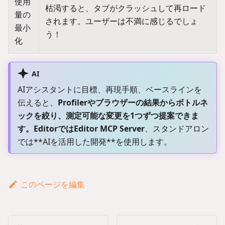
使用
枯渇すると、タブがクラッシュして再ロード
量の
されます。ユーザーは不満に感じるでしょ
最小
う！
化
AI
AIアシスタントに目標、再現手順、ベースラインを
伝えると、
Profiler
やブラウザーの結果からボトルネ
ックを絞り、測定可能な変更を1つずつ提案できま
す。Editorでは
Editor MCP Server
、スタンドアロン
では**
AIを活用した開発
**を使用します。
このページを編集