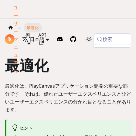
ユ
ー
ザ
最適化
ー
例
API
検索
マ
ドキュメント
日本語
Copy page
ニ
ュ
最適化
ア
ル
最適化は、PlayCanvasアプリケーション開発の重要な部
分です。それは、優れたユーザーエクスペリエンスとひど
いユーザーエクスペリエンスの分かれ目となることがあり
ます。
ヒント