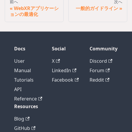
前へ
次へ
WebXRアプリケーシ
一般的ガイドライン
ョンの最適化
Docs
Social
Community
User
X
Discord
Manual
LinkedIn
Forum
Tutorials
Facebook
Reddit
API
Reference
Resources
Blog
GitHub