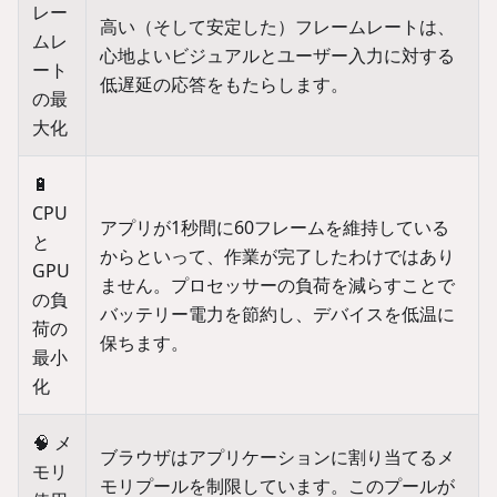
レー
高い（そして安定した）フレームレートは、
ムレ
心地よいビジュアルとユーザー入力に対する
ート
低遅延の応答をもたらします。
の最
大化
🔋
CPU
アプリが1秒間に60フレームを維持している
と
からといって、作業が完了したわけではあり
GPU
ません。プロセッサーの負荷を減らすことで
の負
バッテリー電力を節約し、デバイスを低温に
荷の
保ちます。
最小
化
🧠 メ
ブラウザはアプリケーションに割り当てるメ
モリ
モリプールを制限しています。このプールが