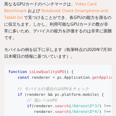
異なるGPUカードのベンチマークは、
Video Card
Benchmark
および
Notebook Check Smartphone and
Tablet list
で見つけることができ、各GPUの能力を測るの
に役立ちます。しかし、利用可能なGPUカードの数が非
常に多いため、デバイスの能力を評価するのは非常に困難
です。
モバイルの例を以下に示します（執筆時点の2020年7月30
日木曜日の情報に基づいています）。
function
isLowQualityGPU
(
)
{
const
 renderer 
=
 pc
.
Application
.
getApplica
// モバイルの場合のみGPUをチェック
if
(
renderer 
&&
 pc
.
platform
.
mobile
)
{
// 低レベルGPU
if
(
renderer
.
search
(
/
Adreno
\D
*
3
/
)
!==
-
           renderer
.
search
(
/
Adreno
\D
*
4
/
)
!==
-