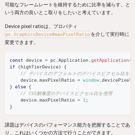
可能なフレームレートを維持するために比率を減らす、と
いう両方の良いとこ取りをしたいと考えています。
Device pixel ratioは、プロパティ
を介して実行時に
pc.GraphicsDevice#maxPixelRatio
変更できます。
const
 device 
=
 pc
.
Application
.
getApplication
(
)
if
(
highTierDevice
)
{
// デバイスのデフォルトのデバイスピクセル比を使
    device
.
maxPixelRatio
=
window
.
devicePixelR
}
else
{
// CSS解像度のデバイスピクセル比を使用
    device
.
maxPixelRatio
=
1
;
}
課題はデバイスのパフォーマンス能力を把握することであ
り、これはいくつかの方法で行うことができます。