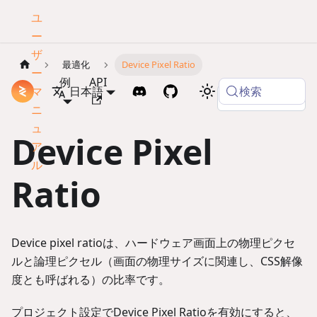
ユ
ー
ザ
最適化
Device Pixel Ratio
ー
例
API
検索
マ
ドキュメント
日本語
Copy page
ニ
ュ
Device Pixel
ア
ル
Ratio
Device pixel ratioは、ハードウェア画面上の物理ピクセ
ルと論理ピクセル（画面の物理サイズに関連し、CSS解像
度とも呼ばれる）の比率です。
プロジェクト設定でDevice Pixel Ratioを有効にすると、