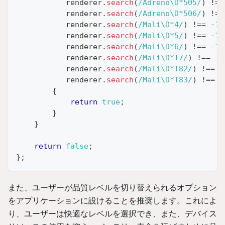
           renderer
.
search
(
/
Adreno
\D
*
505
/
)
!==
           renderer
.
search
(
/
Adreno
\D
*
506
/
)
!==
           renderer
.
search
(
/
Mali
\D
*
4
/
)
!==
-
1
           renderer
.
search
(
/
Mali
\D
*
5
/
)
!==
-
1
           renderer
.
search
(
/
Mali
\D
*
6
/
)
!==
-
1
           renderer
.
search
(
/
Mali
\D
*
T7
/
)
!==
-
1
           renderer
.
search
(
/
Mali
\D
*
T82
/
)
!==
-
           renderer
.
search
(
/
Mali
\D
*
T83
/
)
!==
-
{
return
true
;
}
}
return
false
;
}
;
また、ユーザーが品質レベルを切り替えられるオプション
をアプリケーションに設けることを推奨します。これによ
り、ユーザーは快適なレベルを選択でき、また、デバイス