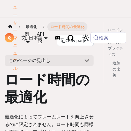
ユ
ー
ザ
最適化
ロード時間の最適化
ー
ロードシ
例
API
ーケンス
検索
マ
ドキュメント
日本語
Copy page
のベスト
ニ
プラクテ
ュ
ィス
このページの見出し
ア
追加
ル
の改
ロード時間の
善
最適化
最適化によってフレームレートを向上させ
るのに限定されません。ロード時間も同様