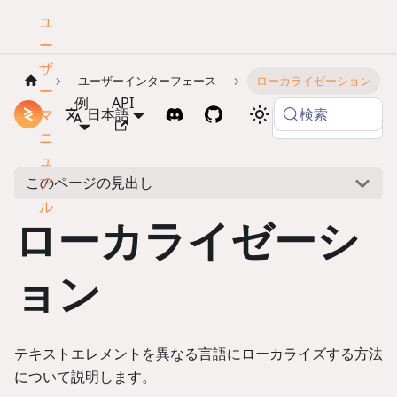
ユ
ー
ザ
ユーザーインターフェース
ローカライゼーション
ー
例
API
検索
マ
ドキュメント
日本語
Copy page
ニ
ュ
このページの見出し
ア
ル
ローカライゼーシ
ョン
テキストエレメントを異なる言語にローカライズする方法
について説明します。