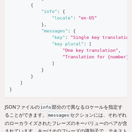
{
"info"
:
{
"locale"
:
"en-US"
}
,
"messages"
:
{
"key"
:
"Single key translation
"key plural"
:
[
"One key translation"
,
"Translation for {number} 
]
}
}
]
}
JSONファイルの
部分ので異なるロケールを指定す
info
ることができます。
セクションには、それぞれ
messages
のローカライズされたフレーズのキーバリューのペアが含
まれています。キーはそのフレーズの識別子で、テキスト