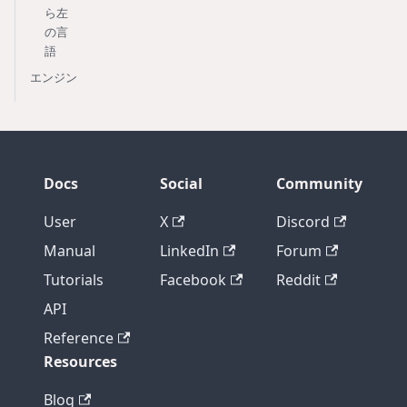
ら左
の言
語
エンジン
Docs
Social
Community
User
X
Discord
Manual
LinkedIn
Forum
Tutorials
Facebook
Reddit
API
Reference
Resources
Blog