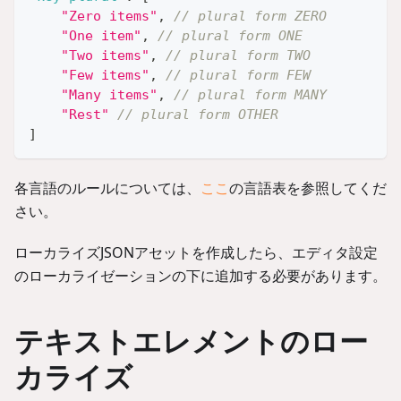
"Zero items"
,
// plural form ZERO
"One item"
,
// plural form ONE
"Two items"
,
// plural form TWO
"Few items"
,
// plural form FEW
"Many items"
,
// plural form MANY
"Rest"
// plural form OTHER
]
各言語のルールについては、
ここ
の言語表を参照してくだ
さい。
ローカライズJSONアセットを作成したら、エディタ設定
のローカライゼーションの下に追加する必要があります。
テキストエレメントのロー
カライズ