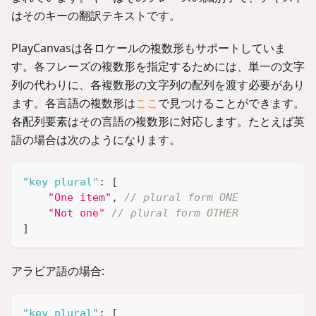
はそのキーの翻訳テキストです。
PlayCanvasは各ロケールの複数形もサポートしていま
す。各フレーズの複数形を指定するためには、単一の文字
列の代わりに、各複数形の文字列の配列を渡す必要があり
ます。各言語の複数形は
ここ
で見つけることができます。
各配列要素はその言語の複数形に対応します。たとえば英
語の場合は次のようになります。
"key plural"
:
[
"One item"
,
// plural form ONE
"Not one"
// plural form OTHER
]
アラビア語の場合:
"key plural"
:
[