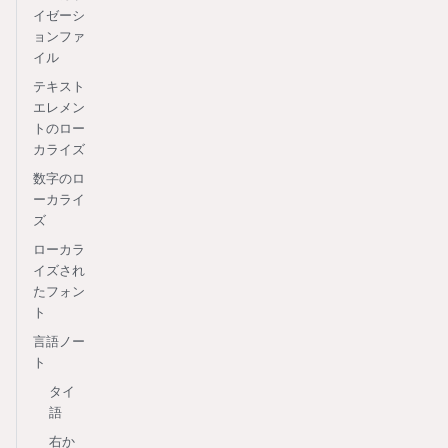
イゼーシ
ョンファ
イル
テキスト
エレメン
トのロー
カライズ
数字のロ
ーカライ
ズ
ローカラ
イズされ
たフォン
ト
言語ノー
ト
タイ
語
右か