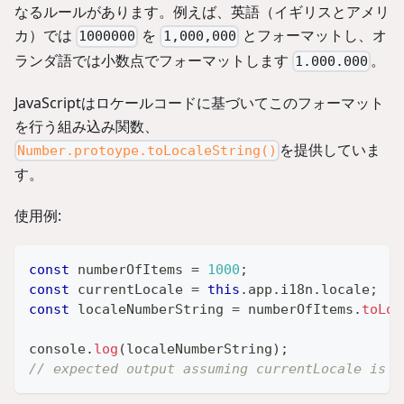
なるルールがあります。例えば、英語（イギリスとアメリ
カ）では
を
とフォーマットし、オ
1000000
1,000,000
ランダ語では小数点でフォーマットします
。
1.000.000
JavaScriptはロケールコードに基づいてこのフォーマット
を行う組み込み関数、
を提供していま
Number.protoype.toLocaleString()
す。
使用例:
const
 numberOfItems 
=
1000
;
const
 currentLocale 
=
this
.
app
.
i18n
.
locale
;
const
 localeNumberString 
=
 numberOfItems
.
toLoc
console
.
log
(
localeNumberString
)
;
// expected output assuming currentLocale is e