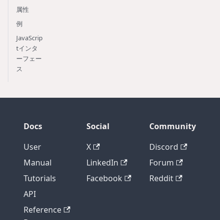
属性
例
JavaScrip
tインタ
ーフェー
ス
Docs
Social
Community
User
X
Discord
Manual
LinkedIn
Forum
Tutorials
Facebook
Reddit
API
Reference