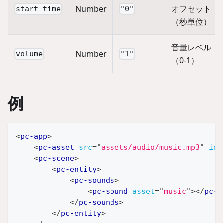
Number
オフセット
start-time
"0"
（秒単位）
音量レベル
Number
volume
"1"
（0-1）
例
<
pc-app
>
<
pc-asset
src
=
"
assets/audio/music.mp3
"
id
=
<
pc-scene
>
<
pc-entity
>
<
pc-sounds
>
<
pc-sound
asset
=
"
music
"
>
</
pc-s
</
pc-sounds
>
</
pc-entity
>