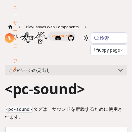
ユ
ー
ザ
PlayCanvas Web Components
ー
例
API
タグリファレンス
<pc-sound>
検索
マ
ドキュメント
日本語
ニ
Copy page
ュ
ア
ル
このページの見出し
<pc-sound>
タグは、サウンドを定義するために使用さ
<pc-sound>
れます。