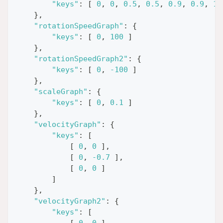
"keys"
:
[
0
,
0
,
0.5
,
0.5
,
0.9
,
0.9
,
1
,
}
,
"rotationSpeedGraph"
:
{
"keys"
:
[
0
,
100
]
}
,
"rotationSpeedGraph2"
:
{
"keys"
:
[
0
,
-100
]
}
,
"scaleGraph"
:
{
"keys"
:
[
0
,
0.1
]
}
,
"velocityGraph"
:
{
"keys"
:
[
[
0
,
0
]
,
[
0
,
-0.7
]
,
[
0
,
0
]
]
}
,
"velocityGraph2"
:
{
"keys"
:
[
[
0
,
0
]
,