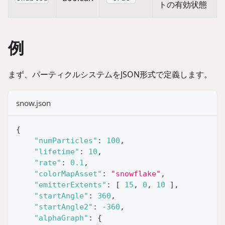
トの有効状態
例
まず、パーティクルシステムをJSON形式で定義します。
snow.json
{
"numParticles"
:
100
,
"lifetime"
:
10
,
"rate"
:
0.1
,
"colorMapAsset"
:
"snowflake"
,
"emitterExtents"
:
[
15
,
0
,
10
]
,
"startAngle"
:
360
,
"startAngle2"
:
-360
,
"alphaGraph"
:
{