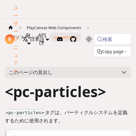
ユ
ー
ザ
PlayCanvas Web Components
ー
例
API
タグリファレンス
<pc-particles>
検索
マ
ドキュメント
日本語
ニ
Copy page
ュ
ア
ル
このページの見出し
<pc-particles>
タグは、パーティクルシステムを定義
<pc-particles>
するために使用されます。