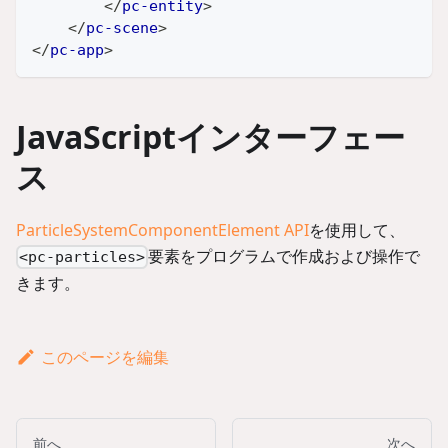
</
pc-entity
>
</
pc-scene
>
</
pc-app
>
JavaScriptインターフェー
ス
ParticleSystemComponentElement API
を使用して、
要素をプログラムで作成および操作で
<pc-particles>
きます。
このページを編集
前へ
次へ