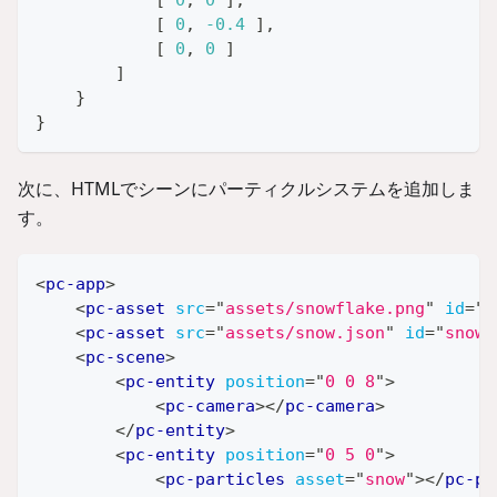
[
0
,
-0.4
]
,
[
0
,
0
]
]
}
}
次に、HTMLでシーンにパーティクルシステムを追加しま
す。
<
pc-app
>
<
pc-asset
src
=
"
assets/snowflake.png
"
id
=
"
s
<
pc-asset
src
=
"
assets/snow.json
"
id
=
"
snow
"
<
pc-scene
>
<
pc-entity
position
=
"
0 0 8
"
>
<
pc-camera
>
</
pc-camera
>
</
pc-entity
>
<
pc-entity
position
=
"
0 5 0
"
>
<
pc-particles
asset
=
"
snow
"
>
</
pc-pa