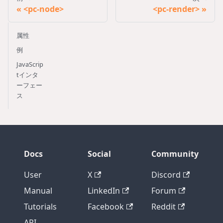
<pc-node>
<pc-render>
属性
例
JavaScrip
tインタ
ーフェー
ス
Docs
Social
Community
User
X
Discord
Manual
LinkedIn
Forum
Tutorials
Facebook
Reddit
API