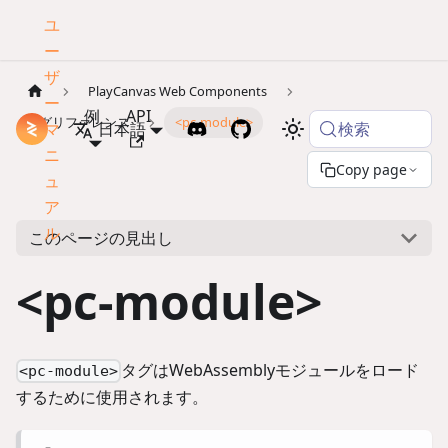
ユ
ー
ザ
PlayCanvas Web Components
ー
例
API
タグリファレンス
<pc-module>
検索
マ
ドキュメント
日本語
ニ
Copy page
ュ
ア
ル
このページの見出し
<pc-module>
タグはWebAssemblyモジュールをロード
<pc-module>
するために使用されます。