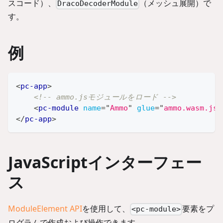
スコード）、
（メッシュ展開）で
DracoDecoderModule
す。
例
<
pc-app
>
<!-- ammo.jsモジュールをロード -->
<
pc-module
name
=
"
Ammo
"
glue
=
"
ammo.wasm.js
"
</
pc-app
>
JavaScriptインターフェー
ス
ModuleElement API
を使用して、
要素をプ
<pc-module>
ログラムで作成および操作できます。