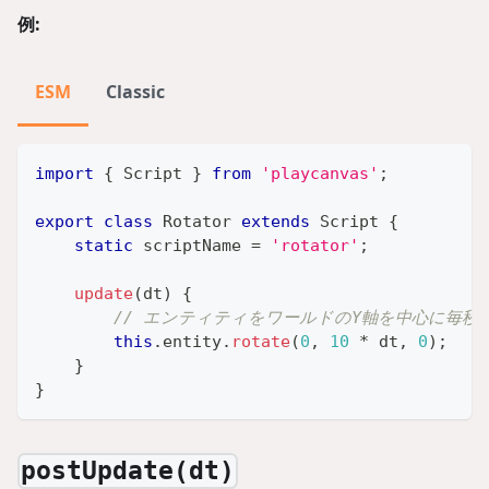
例:
ESM
Classic
import
{
Script
}
from
'playcanvas'
;
export
class
Rotator
extends
Script
{
static
 scriptName 
=
'rotator'
;
update
(
dt
)
{
// エンティティをワールドのY軸を中心に毎秒
this
.
entity
.
rotate
(
0
,
10
*
 dt
,
0
)
;
}
}
postUpdate(dt)