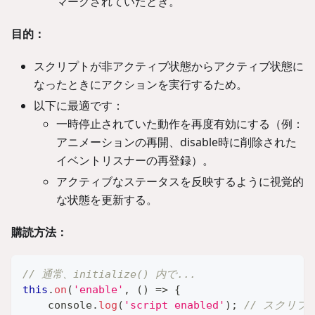
マークされていたとき。
目的：
スクリプトが非アクティブ状態からアクティブ状態に
なったときにアクションを実行するため。
以下に最適です：
一時停止されていた動作を再度有効にする（例：
アニメーションの再開、disable時に削除された
イベントリスナーの再登録）。
アクティブなステータスを反映するように視覚的
な状態を更新する。
購読方法：
// 通常、initialize() 内で...
this
.
on
(
'enable'
,
(
)
=>
{
console
.
log
(
'script enabled'
)
;
// スクリ