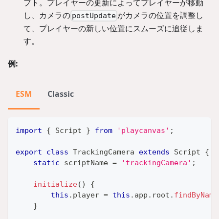
プト。プレイヤーの更新によってプレイヤーが移動
し、カメラの
がカメラの位置を調整し
postUpdate
て、プレイヤーの新しい位置にスムーズに追従しま
す。
例:
ESM
Classic
import
{
Script
}
from
'playcanvas'
;
export
class
TrackingCamera
extends
Script
{
static
 scriptName 
=
'trackingCamera'
;
initialize
(
)
{
this
.
player
=
this
.
app
.
root
.
findByName
}