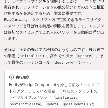
す。このライフサイクルを理解することは、コードがいつ
実行され、アプリケーションの他の部分とどのように相互
作用するかを決定するため、非常に重要です。
PlayCanvasは、スクリプト内で定義できるライフサイク
ルメソッドと呼ばれる特定の関数を提供します。エンジン
は適切なタイミングでこれらのメソッドを自動的に呼び出
します。
それは、役者の舞台での段階のようなものです：舞台裏で
の準備（
）、舞台での演技（
）、そ
initialize
update
して最後のカーテンコール（
イベント）。
destroy
実行順序
EntityがScript Componentを介して複数のスクリプ
トをアタッチしている場合、それらのスクリプトの
ライフサイクルメソッド（
、
initialize
、
、
）は、
postInitialize
update
postUpdate