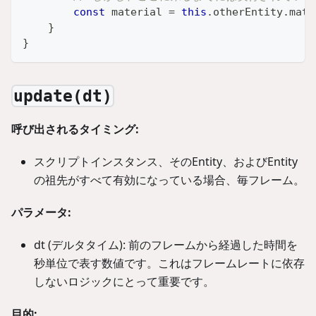
const
 material 
=
this
.
otherEntity
.
mate
}
}
update(dt)
呼び出されるタイミング:
スクリプトインスタンス、そのEntity、およびEntity
の祖先がすべて有効になっている場合、毎フレーム。
パラメータ:
dt (デルタタイム): 前のフレームから経過した時間を
秒単位で表す数値です。これはフレームレートに依存
しないロジックにとって重要です。
目的: