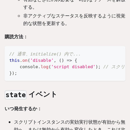
する。
非アクティブなステータスを反映するように視覚
的な状態を更新する。
購読方法：
// 通常、initialize() 内で...
this
.
on
(
'disable'
,
(
)
=>
{
console
.
log
(
'script disabled'
)
;
// スクリ
}
)
;
イベント
state
いつ発生するか：
スクリプトインスタンスの実効実行状態が有効から無
効へ、または無効から有効へ変化したとき。これは次