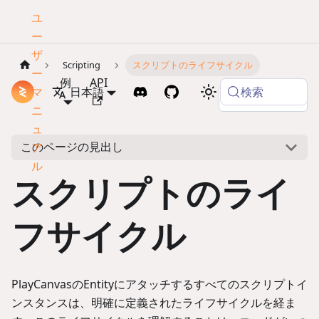
ユ
ー
ザ
Scripting
スクリプトのライフサイクル
ー
例
API
検索
マ
ドキュメント
日本語
Copy page
ニ
ュ
このページの見出し
ア
ル
スクリプトのライ
フサイクル
PlayCanvasのEntityにアタッチするすべてのスクリプトイ
ンスタンスは、明確に定義されたライフサイクルを経ま