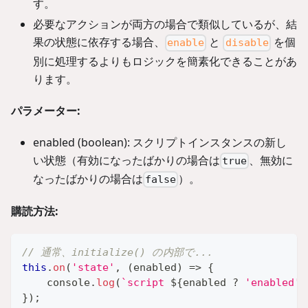
す。
必要なアクションが両方の場合で類似しているが、結
果の状態に依存する場合、
と
を個
enable
disable
別に処理するよりもロジックを簡素化できることがあ
ります。
パラメーター:
enabled (boolean): スクリプトインスタンスの新し
い状態（有効になったばかりの場合は
、無効に
true
なったばかりの場合は
）。
false
購読方法:
// 通常、initialize() の内部で...
this
.
on
(
'state'
,
(
enabled
)
=>
{
console
.
log
(
`
script 
${
enabled 
?
'enabled'
}
)
;