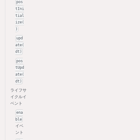
pos
tIni
tial
ize(
)
upd
ate(
dt)
pos
tUpd
ate(
dt)
ライフサ
イクルイ
ベント
ena
ble
イベ
ント