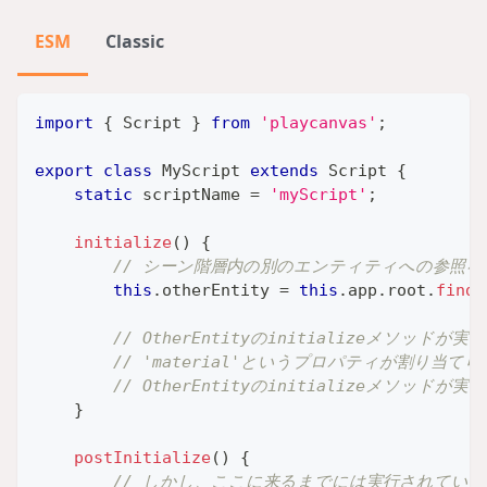
ESM
Classic
import
{
Script
}
from
'playcanvas'
;
export
class
MyScript
extends
Script
{
static
 scriptName 
=
'myScript'
;
initialize
(
)
{
// シーン階層内の別のエンティティへの参照を
this
.
otherEntity
=
this
.
app
.
root
.
findB
// OtherEntityのinitializeメソッドが
// 'material'というプロパティが割り当
// OtherEntityのinitializeメソッ
}
postInitialize
(
)
{
// しかし、ここに来るまでには実行されている