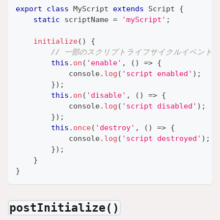
export
class
MyScript
extends
Script
{
static
 scriptName 
=
'myScript'
;
initialize
(
)
{
// 一部のスクリプトライフサイクルイベント
this
.
on
(
'enable'
,
(
)
=>
{
console
.
log
(
'script enabled'
)
;
}
)
;
this
.
on
(
'disable'
,
(
)
=>
{
console
.
log
(
'script disabled'
)
;
}
)
;
this
.
once
(
'destroy'
,
(
)
=>
{
console
.
log
(
'script destroyed'
)
;
}
)
;
}
}
postInitialize()