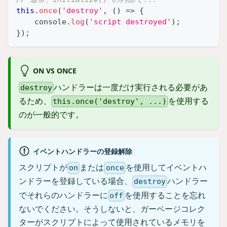
this
.
once
(
'destroy'
,
(
)
=>
{
console
.
log
(
'script destroyed'
)
;
}
)
;
ON VS ONCE
ハンドラーは一度だけ実行される必要があ
destroy
るため、
を使用する
this.once('destroy', ...)
のが一般的です。
イベントハンドラーの登録解除
スクリプトが
または
を使用してイベントハ
on
once
ンドラーを登録している場合、
ハンドラー
destroy
でそれらのハンドラーに
を使用することを忘れ
off
ないでください。そうしないと、ガーベージコレク
ターがスクリプトによって使用されているメモリを