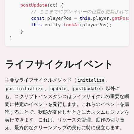
postUpdate
(
dt
)
{
// ここまでにプレイヤーの位置が更新されてい
const
 playerPos 
=
this
.
player
.
getPosit
this
.
entity
.
lookAt
(
playerPos
)
;
}
}
ライフサイクルイベント
主要なライフサイクルメソッド（
、
initialize
、
、
）以外に
postInitialize
update
postUpdate
も、スクリプトインスタンスはライフサイクルの重要な瞬
間に特定のイベントを発行します。これらのイベントを購
読することで、状態が変化したときにカスタムロジックを
実行できます。これは、リソースの管理、動作の切り替
え、最終的なクリーンアップの実行に特に役立ちます。