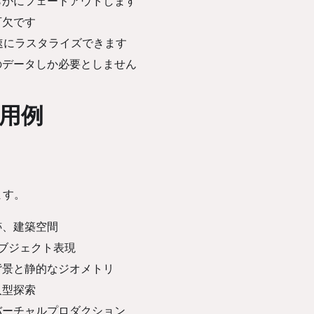
らかにフェードアウトします
可欠です
高速にラスタライズできます
のデータしか必要としません
用例
います。
跡、建築空間
オブジェクト表現
背景と静的なジオメトリ
入型探索
バーチャルプロダクション