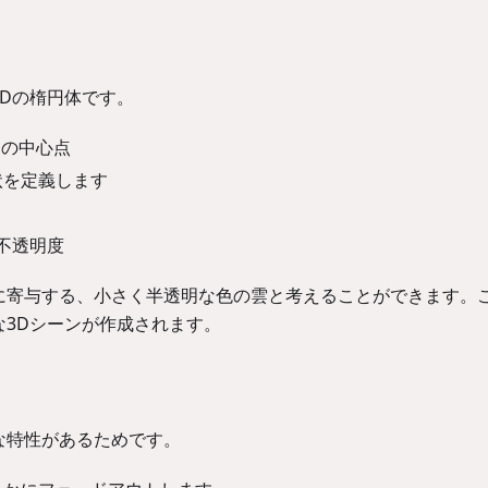
る3Dの楕円体です。
トの中心点
状を定義します
不透明度
に寄与する、小さく半透明な色の雲と考えることができます。
3Dシーンが作成されます。
な特性があるためです。