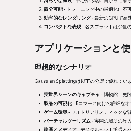
滑らかな減衰
- 中心から端に向かって滑
微分可能
- トレーニング中の最適化に不
効率的なレンダリング
- 最新のGPUで
コンパクトな表現
- 各スプラットは少量
アプリケーションと使
理想的なシナリオ
Gaussian Splattingは以下の分野で優れて
実世界シーンのキャプチャ
- 博物館、史
製品の可視化
- Eコマース向けの詳細な
ゲーム環境
- フォトリアリスティックな
バーチャルツーリズム
- 実際の場所の没
映画とメディア
- デジタルセット拡張と