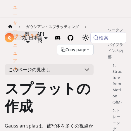
ユ
ー
ザ
ガウシアン・スプラッティング
ー
ワークフ
例
API
スプラットの作成
ロー
検索
マ
ドキュメント
日本語
パイプラ
ニ
Copy page
インの内
ュ
部
ア
1.
ル
このページの見出し
Struc
ture
スプラットの
from
Moti
on
作成
(SfM)
2. ト
レー
ニン
Gaussian splatは、被写体を多くの視点か
グ