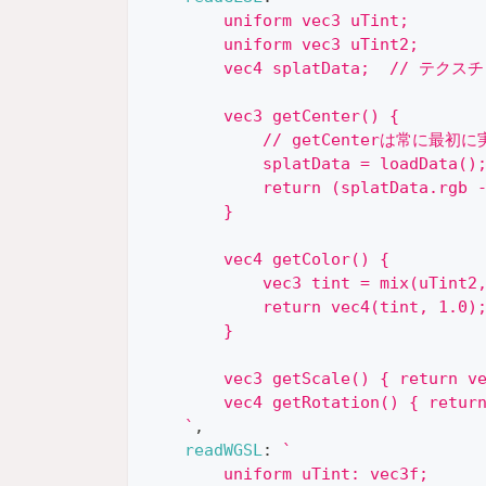
        uniform vec3 uTint;
        uniform vec3 uTint2;
        vec4 splatData;  /
        vec3 getCenter() {
            // getCenterは常
            splatData = loadData()
            return (splatData.rgb 
        }
        vec4 getColor() {
            vec3 tint = mix(uTint2
            return vec4(tint, 1.0)
        }
        vec3 getScale() { return v
        vec4 getRotation() { retur
`
,
readWGSL
:
`
        uniform uTint: vec3f;