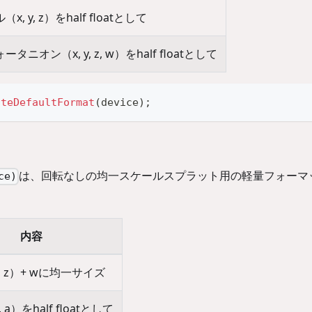
x, y, z）をhalf floatとして
タニオン（x, y, z, w）をhalf floatとして
ateDefaultFormat
(
device
)
;
は、回転なしの均一スケールスプラット用の軽量フォーマ
ce)
内容
y, z）+ wに均一サイズ
b, a）をhalf floatとして