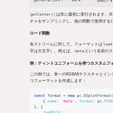
getRotation()
vec4
は常に最初に実行されます。共
getCenter()
チャをサンプリングし、他の関数で使用する
ロード関数
各ストリームに対して、フォーマットは
load
字は大文字）。例えば、
という名前の
data
例：ティントユニフォームを持つカスタムフ
この例では、単一のRGBA8テクスチャとイ
つフォーマットを作成します：
const
 format 
=
new
pc
.
GSplatFormat
{
name
:
'data'
,
format
:
 pc
.
PIX
]
,
{
readGLSL
:
`