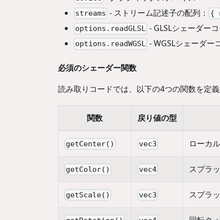
- ストリーム記述子の配列：
streams
{ 
- GLSLシェーダー
options.readGLSL
- WGSLシェーダー
options.readWGSL
必須のシェーダー関数
読み取りコードでは、以下の4つの関数を定
関数
戻り値の型
ローカ
getCenter()
vec3
スプラット
getColor()
vec4
スプラット
getScale()
vec3
回転クォー