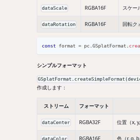
RGBA16F
スケール（
dataScale
RGBA16F
回転クォー
dataRotation
const
 format 
=
 pc
.
GSplatFormat
.
cre
シンプルフォーマット
GSplatFormat.createSimpleFormat(devi
作成します：
ストリーム
フォーマット
RGBA32F
位置（x, 
dataCenter
RGBA16F
色（r, g, 
dataColor