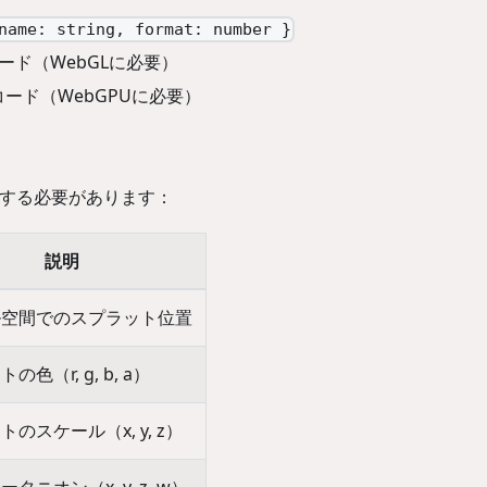
name: string, format: number }
コード（WebGLに必要）
コード（WebGPUに必要）
義する必要があります：
説明
ル空間でのスプラット位置
の色（r, g, b, a）
のスケール（x, y, z）
タニオン（x, y, z, w）