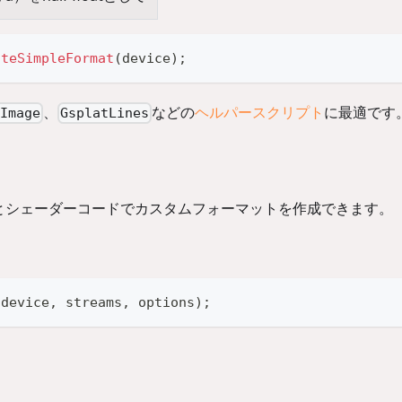
ateSimpleFormat
(
device
)
;
、
などの
ヘルパースクリプト
に最適です
Image
GsplatLines
とシェーダーコードでカスタムフォーマットを作成できます。
(
device
,
 streams
,
 options
)
;