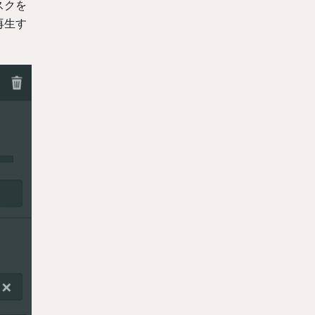
スクを
再生す