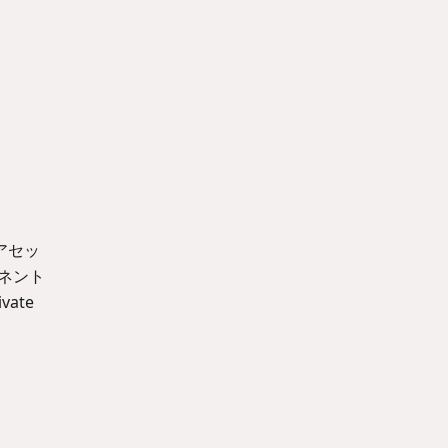
アセッ
ネント
ate