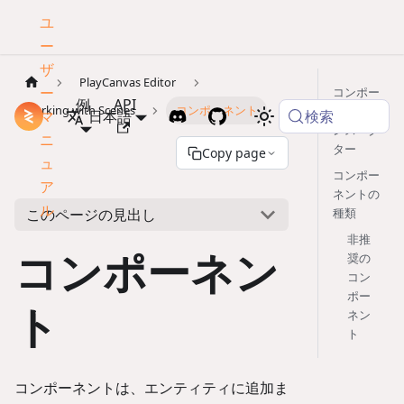
ユ
ー
ザ
PlayCanvas Editor
ー
コンポー
例
API
Working with Scenes
コンポーネント
ネントイ
検索
マ
ドキュメント
日本語
ンスペク
ニ
ター
Copy page
ュ
コンポー
ア
ネントの
ル
このページの見出し
種類
非推
コンポーネン
奨の
コン
ポー
ト
ネン
ト
コンポーネントは、エンティティに追加ま