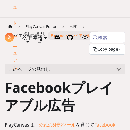
ユ
ー
ザ
PlayCanvas Editor
公開
ー
例
API
プレイアブル広告
Facebookプレイアブル広告
検索
マ
ドキュメント
日本語
ニ
Copy page
ュ
ア
ル
このページの見出し
Facebookプレイ
アブル広告
PlayCanvasは、
公式の外部ツール
を通じて
Facebook