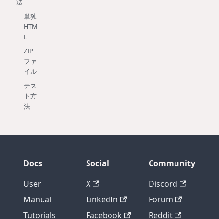
法
単独
HTM
L
ZIP
ファ
イル
テス
ト方
法
Docs
Social
Community
User
X
Discord
Manual
LinkedIn
Forum
Tutorials
Facebook
Reddit