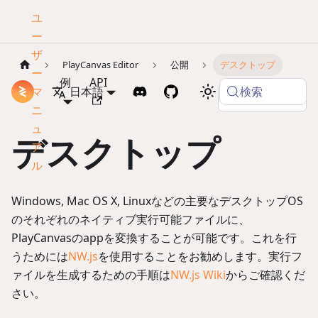
ユ
ー
ザ
PlayCanvas Editor
公開
デスクトップ
ー
例
API
検索
マ
ドキュメント
日本語
Copy page
ニ
ュ
デスクトップ
ア
ル
Windows, Mac OS X, Linuxなどの主要なデスクトップOS
のそれぞれのネイティブ実行可能ファイルに、
PlayCanvasのappを変換することが可能です。これを行
うためには
NW.js
を使用することをお勧めします。実行フ
ァイルを生成するための手順は
NW.js Wiki
からご確認くだ
さい。