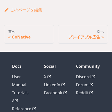
このページを編集
前へ
次へ
GoNative
プレイアブル広告
Docs
Social
Community
User
X
Discord
Manual
LinkedIn
Forum
Tutorials
Facebook
Reddit
API
Reference