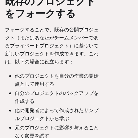
既存のプロジェクト
をフォークする
フォークすることで、既存の公開プロジェ
クト（またはあなたがチームメンバーであ
るプライベートプロジェクト）に基づいて
新しいプロジェクトを作成できます。これ
は、以下の場合に役立ちます：
他のプロジェクトを自分の作業の開始
点として使用する
自分のプロジェクトのバックアップを
作成する
他の開発者によって作成されたサンプ
ルプロジェクトから学ぶ
元のプロジェクトに影響を与えること
なく変更を試す