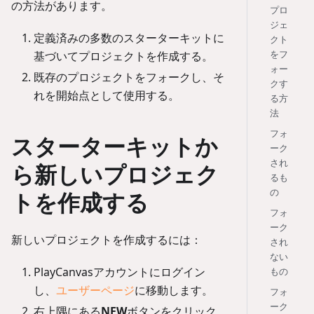
の方法があります。
プロ
ジェ
定義済みの多数のスターターキットに
クト
をフ
基づいてプロジェクトを作成する。
ォー
既存のプロジェクトをフォークし、そ
クす
れを開始点として使用する。
る方
法
フォ
スターターキットか
ーク
され
ら新しいプロジェク
るも
の
トを作成する
フォ
ーク
新しいプロジェクトを作成するには：
され
ない
PlayCanvasアカウントにログイン
もの
し、
ユーザーページ
に移動します。
フォ
ーク
右上隅にある
NEW
ボタンをクリック