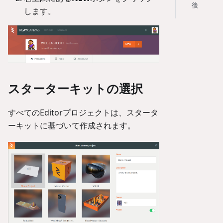
後
します。
スターターキットの選択
すべてのEditorプロジェクトは、スタータ
ーキットに基づいて作成されます。