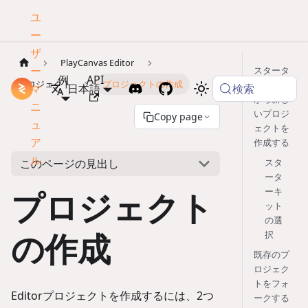
ユ
ー
ザ
PlayCanvas Editor
ー
スタータ
例
API
プロジェクト
プロジェクトの作成
ーキット
検索
マ
ドキュメント
日本語
から新し
ニ
いプロジ
Copy page
ュ
ェクトを
ア
作成する
ル
このページの見出し
スタ
ータ
ーキ
プロジェクト
ット
の選
の作成
択
既存のプ
ロジェク
トをフォ
Editorプロジェクトを作成するには、2つ
ークする