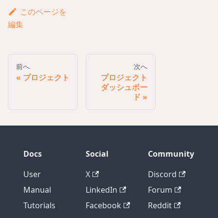
このページを
編集
前へ
次へ
プロジェクト
プロジェクト
ダッシュボー
ド
Docs
Social
Community
User
X
Discord
Manual
LinkedIn
Forum
Tutorials
Facebook
Reddit