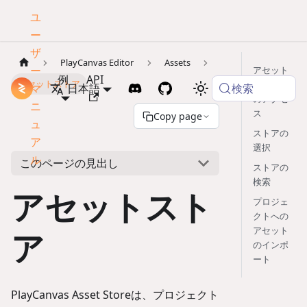
ユ
ー
ザ
PlayCanvas Editor
Assets
ー
アセット
例
API
アセットストア
ストアへ
検索
マ
ドキュメント
日本語
のアクセ
ニ
ス
Copy page
ュ
ストアの
ア
選択
ル
このページの見出し
ストアの
検索
アセットスト
プロジェ
クトへの
アセット
ア
のインポ
ート
PlayCanvas Asset Storeは、プロジェクト