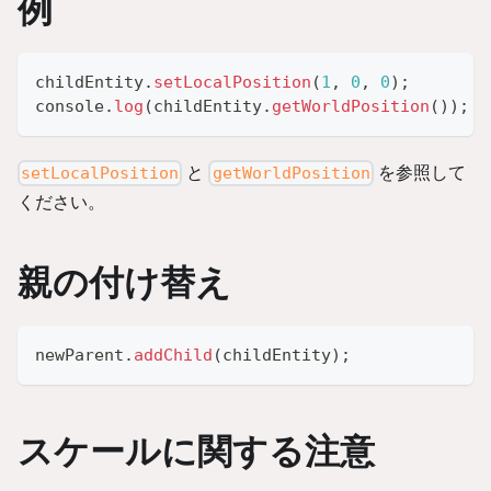
例
childEntity
.
setLocalPosition
(
1
,
0
,
0
)
;
console
.
log
(
childEntity
.
getWorldPosition
(
)
)
;
と
を参照して
setLocalPosition
getWorldPosition
ください。
親の付け替え
newParent
.
addChild
(
childEntity
)
;
スケールに関する注意