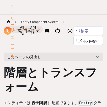
ユ
ー
ザ
Entity Component System
ー
例
API
階層とトランスフォーム
検索
マ
ドキュメント
日本語
ニ
Copy page
ュ
ア
ル
このページの見出し
階層とトランスフ
ォーム
エンティティは
親子階層
に配置できます。
クラ
Entity